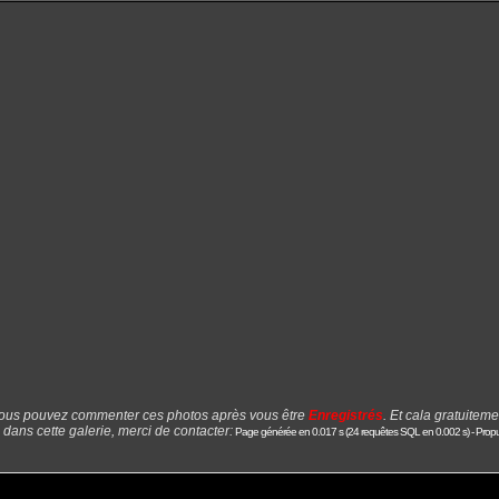
ous pouvez commenter ces photos après vous être
Enregistrés
. Et cala gratuiteme
 dans cette galerie, merci de contacter:
Page générée en 0.017 s (24 requêtes SQL en 0.002 s) -
Propu