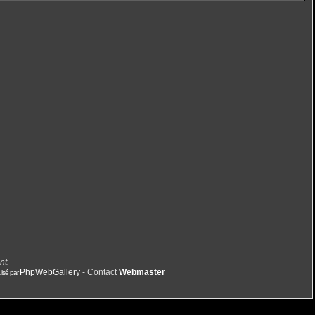
nt.
PhpWebGallery
- Contact
Webmaster
lsé par