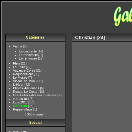
Christian
[24]
Catégories
Vierge
[23]
La-descente
[16]
La-renovation
[7]
La-remontee
[17]
Fleur
[21]
La-Foire
[22]
Vacance-Corse
[21]
Roqueceziere
[35]
Le-Musee
[7]
Viaduc-de-Millau
[17]
L-Hiver
[42]
Photos-Anciennes
[6]
Restau Le-Cesar
[10]
Les-Ateliers-dessins-d-eleves
[59]
vue-du-ciel
[5]
Expo2010
[17]
Christian
[24]
Repas-village
[11]
[ 360 images ]
Spécial
plus vues