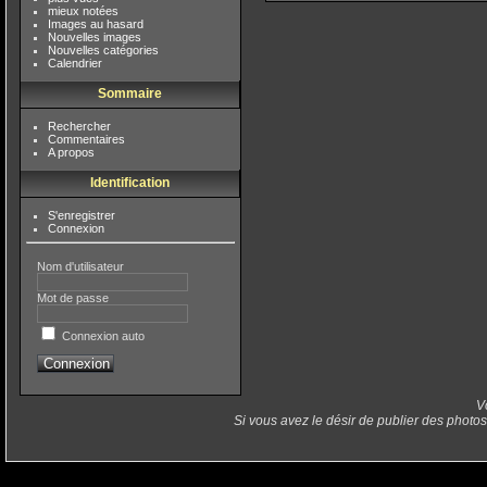
mieux notées
Images au hasard
Nouvelles images
Nouvelles catégories
Calendrier
Sommaire
Rechercher
Commentaires
A propos
Identification
S'enregistrer
Connexion
Nom d'utilisateur
Mot de passe
Connexion auto
V
Si vous avez le désir de publier des photos