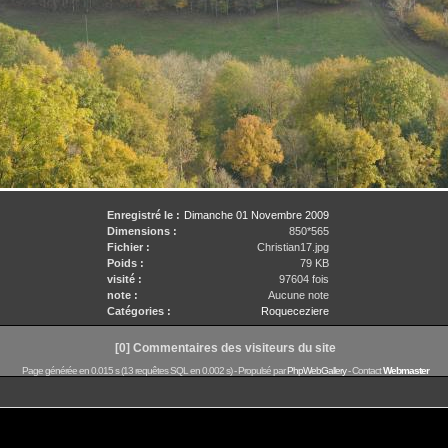
Enregistré le :
Dimanche 01 Novembre 2009
Dimensions :
850*565
Fichier :
Christian17.jpg
Poids :
79 KB
visité :
97604 fois
note :
Aucune note
Catégories :
Roqueceziere
[0] Commentaires des visiteurs du site
Page générée en 0.015 s (13 requêtes SQL en 0.002 s) -
Propulsé par
PhpWebGallery
- Contact
Webmaster