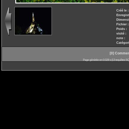
Créé le :
Enregistr
Dimensi
Fichier :
Poids :
visité :
note :
Catégori
[0] Comment
Page générée en 0.028 s (13 requêtes SQL