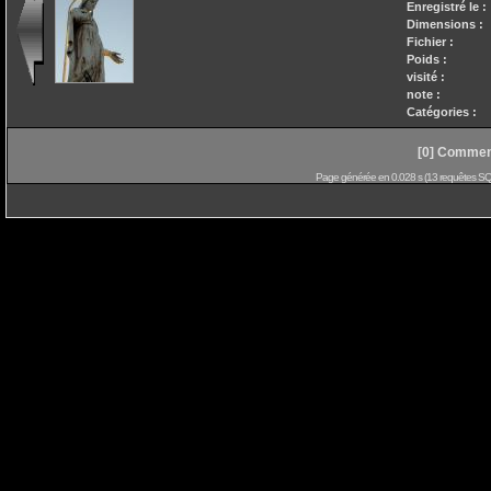
Enregistré le :
Dimensions :
Fichier :
Poids :
visité :
note :
Catégories :
[0] Comment
Page générée en 0.028 s (13 requêtes SQL