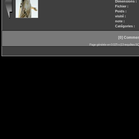
Dimensions :
Fichier :
Poids :
visité :
note :
Catégories :
[0] Comment
Page générée en 0.025 s (13 requêtes SQL