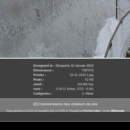
Enregistré le :
Dimanche 10 Janvier 2010
Dimensions :
768*576
Fichier :
10-01-2010.1.jpg
Poids :
52 KB
visité :
101366 fois
note :
5.00 (1 Notes, STD : 0.00)
Catégories :
L−Hiver
[0] Commentaires des visiteurs du site
Page générée en 0.015 s (13 requêtes SQL en 0.002 s) -
Propulsé par
PhpWebGallery
- Contact
Webmaster