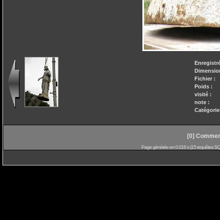
Enregistré
Dimensio
Fichier :
Poids :
visité :
note :
Catégorie
[0] Comment
Page générée en 0.016 s (15 requêtes SQL