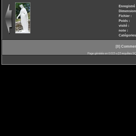
Enregistré 
Dimension
Fichier :
Poids :
visité :
note :
Catégories
[0] Comment
Page générée en 0.015 s (15 requêtes SQL