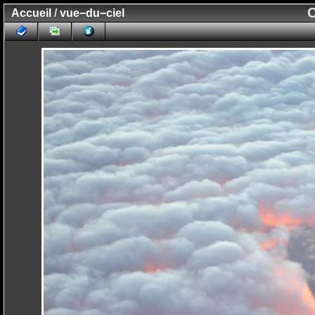
C
Accueil
/
vue−du−ciel