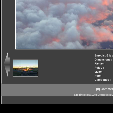
Enregistré le 
Dimensions :
Fichier :
Poids :
visité :
note :
Catégories :
[0] Comment
Page générée en 0.015 s (15 requêtes SQL