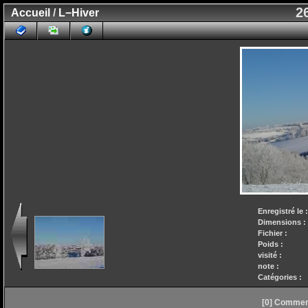
2
Accueil
/
L−Hiver
Enregistré le 
Dimensions :
Fichier :
Poids :
visité :
note :
Catégories :
[0] Comment