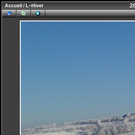
2
Accueil
/
L−Hiver