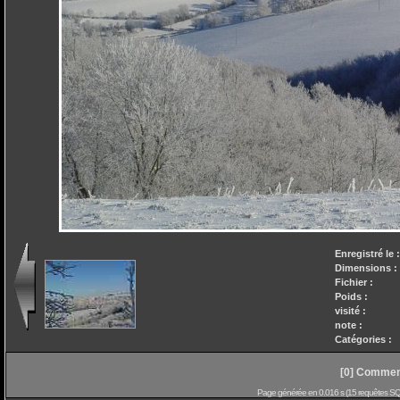
Enregistré le 
Dimensions :
Fichier :
Poids :
visité :
note :
Catégories :
[0] Comment
Page générée en 0.016 s (15 requêtes SQL