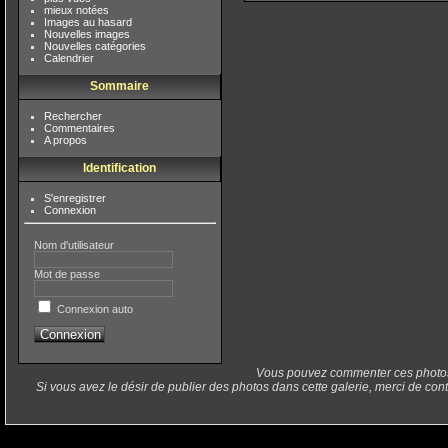
mieux notées
Images au hasard
Nouvelles images
Nouvelles catégories
Calendrier
Sommaire
Rechercher
Commentaires
A propos
Identification
S'enregistrer
Connexion
Nom d'utilisateur
Mot de passe
Connexion auto
Vous pouvez commenter ces photos
Si vous avez le désir de publier des photos dans cette galerie, merci de cont