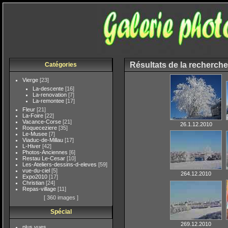
Résultats de la recherche
Catégories
Vierge
[23]
La-descente
[16]
La-renovation
[7]
La-remontee
[17]
Fleur
[21]
La-Foire
[22]
Vacance-Corse
[21]
26.1.12.2010
Roqueceziere
[35]
Le-Musee
[7]
Viaduc-de-Millau
[17]
L-Hiver
[42]
Photos-Anciennes
[6]
Restau Le-Cesar
[10]
Les-Ateliers-dessins-d-eleves
[59]
vue-du-ciel
[5]
264.12.2010
Expo2010
[17]
Christian
[24]
Repas-village
[11]
[ 360 images ]
Spécial
269.12.2010
plus vues